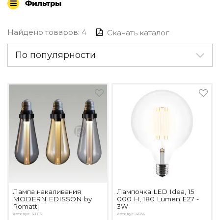
По назначению
Фильтры
Освещение для HoReCa
Производство светильников
Найдено товаров: 4
Скачать каталог
Техническое и архитектурное освещение
Ретро электрика
По популярности
Творческая мастерская (латунь, медь)
Ландшафтное освещение
Коллекции освещения
APELLA — Modern
ALEBASTRO — Alebastr
RAY — Architectural
KOBO — Scandinavian
Все коллекции освещения
По стилям
Современный
Винтаж
Лампа накаливания
Лампочка LED Idea, 15
MODERN EDISSON by
000 H, 180 Lumen E27 -
Органик модерн
Romatti
3W
Хрусталь
Артикул: ST115
Артикул: 4034