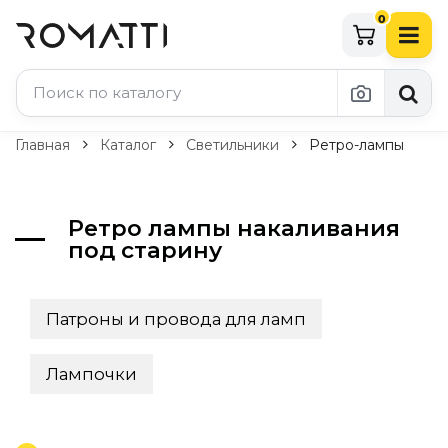
0
Каталог Romatti
Главная
Каталог
Светильники
Ретро-лампы
Свет и освещение
По типу
Ретро лампы накаливания
под старину
Подвесные светильники
Люстры
Потолочные светильники
Патроны и провода для ламп
Бра и настенные светильники
Настольные лампы
Торшеры
Лампочки
Технический свет
Уличное освещение
Комплектующие