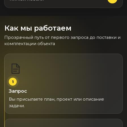
Подбор, производство и комплектация по вашему диз
Все категории товаров
Бренды
Как мы работаем
Реализованные проекты
Прозрачный путь от первого запроса до поставки и
комплектации объекта
1
Запрос
Вы присылаете план, проект или описание
задачи.