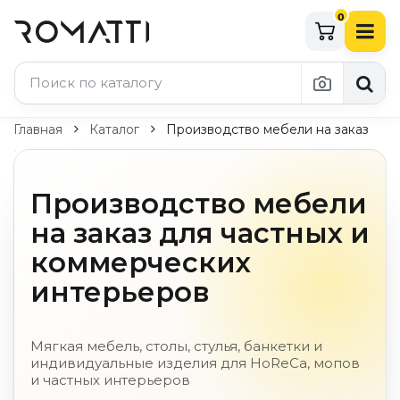
0
Каталог Romatti
Главная
Каталог
Производство мебели на заказ
Свет и освещение
Производство мебели
По типу
на заказ для частных и
Подвесные светильники
Люстры
коммерческих
Потолочные светильники
интерьеров
Бра и настенные светильники
Настольные лампы
Торшеры
Мягкая мебель, столы, стулья, банкетки и
Технический свет
индивидуальные изделия для HoReCa, мопов
Уличное освещение
и частных интерьеров
Комплектующие