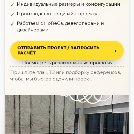
По назначению
Индивидуальные размеры и конфигурации
Освещение для HoReCa
Производство по дизайн-проекту
Производство светильников
Работаем с HoReCa, девелоперами и
Техническое и архитектурное освещение
дизайнерами
Ретро электрика
Творческая мастерская (латунь, медь)
Ландшафтное освещение
ОТПРАВИТЬ ПРОЕКТ / ЗАПРОСИТЬ
Коллекции освещения
РАСЧЁТ
APELLA — Modern
Посмотреть реализованные проекты
ALEBASTRO — Alebastr
Пришлите план, ТЗ или подборку референсов,
RAY — Architectural
чтобы мы быстро оценили проект.
KOBO — Scandinavian
Все коллекции освещения
По стилям
Современный
Винтаж
Органик модерн
Хрусталь