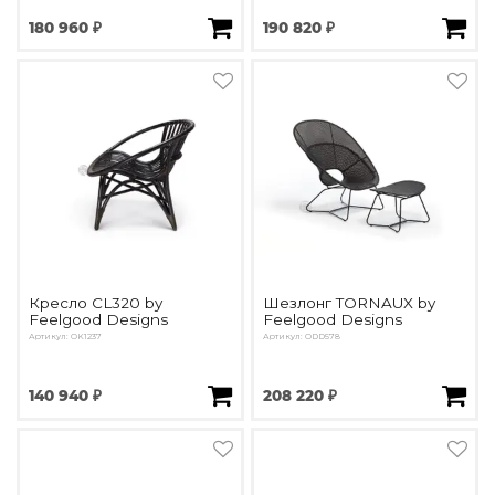
Детская мебель
180 960 ₽
190 820 ₽
Уличная и садовая мебель
Фитнес и wellness-оборудование
Коллекции
ROOM — Modern
INTERRA — Soft Modern
ARTOPIA — Mid-Century
DAYZ — Ethno
Все коллекции мебели
Подбор, производство и комплектация по вашему диз
Декор
Кресло CL320 by
Шезлонг TORNAUX by
Feelgood Designs
Feelgood Designs
Артикул: OK1237
Артикул: ODD578
По типу
Для кухни
140 940 ₽
208 220 ₽
Предметы интерьера
Зеркала
Вентиляторы
Ковры