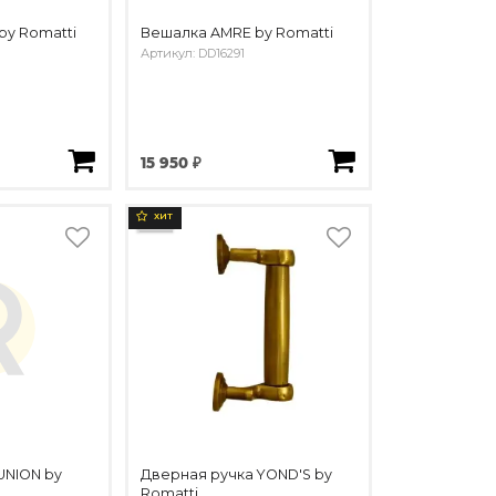
 by Romatti
Вешалка AMRE by Romatti
Артикул: DD16291
15 950 ₽
ХИТ
UNION by
Дверная ручка YOND'S by
Romatti