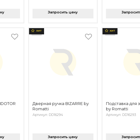
ену
Запросить цену
Запросит
ХИТ
ХИТ
ANDOTOR
Дверная ручка BIZARRE by
Подставка для 
Romatti
by Romatti
Артикул: DD16294
Артикул: DD16293
ену
Запросить цену
Запросит