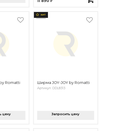
11 890 ₽
ХИТ
by Romatti
Ширма JOY-JOY by Romatti
Артикул: DDL8313
ь цену
Запросить цену