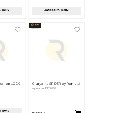
ь цену
Запросить цену
ХИТ
зонтов LOCK
Статуэтка SPIDER by Romatti
Артикул: DD16292
ь цену