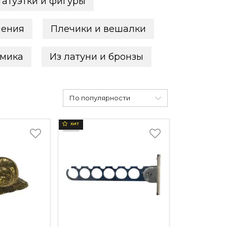
татуэтки и фигуры
нения
Плечики и вешалки
мика
Из латуни и бронзы
По популярности
ХИТ