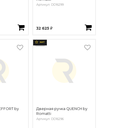
Артикул: DD16299
32 625 ₽
ХИТ
EFFORT by
Дверная ручка QUENCH by
Romatti
Артикул: DD16296