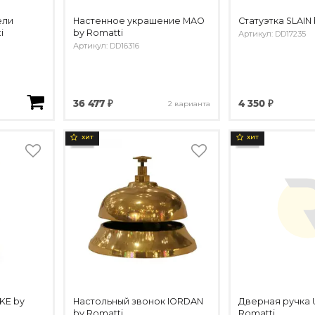
ели
Настенное украшение MAO
Статуэтка SLAIN
i
by Romatti
Артикул: DD17235
Артикул: DD16316
36 477 ₽
4 350 ₽
2 варианта
ХИТ
ХИТ
KE by
Настольный звонок IORDAN
Дверная ручка 
by Romatti
Romatti