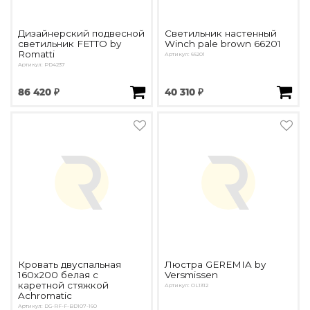
Дизайнерский подвесной
Светильник настенный
светильник FETTO by
Winch pale brown 66201
Romatti
Артикул: 66201
Артикул: PD4237
86 420 ₽
40 310 ₽
Кровать двуспальная
Люстра GEREMIA by
160х200 белая с
Versmissen
каретной стяжкой
Артикул: OL1312
Achromatic
Артикул: DG-RF-F-BD107-160