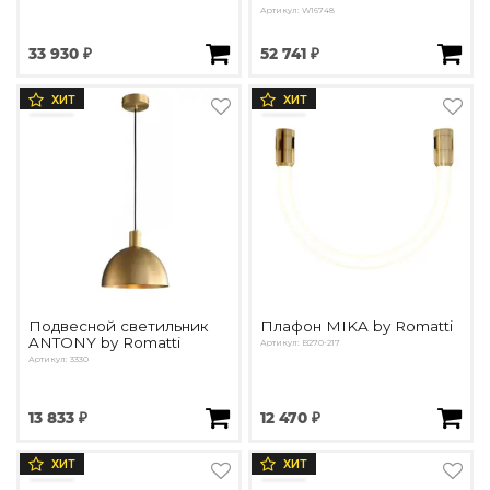
Артикул: W16748
33 930 ₽
52 741 ₽
ХИТ
ХИТ
Подвесной светильник
Плафон MIKA by Romatti
ANTONY by Romatti
Артикул: B270-217
Артикул: 3330
13 833 ₽
12 470 ₽
ХИТ
ХИТ