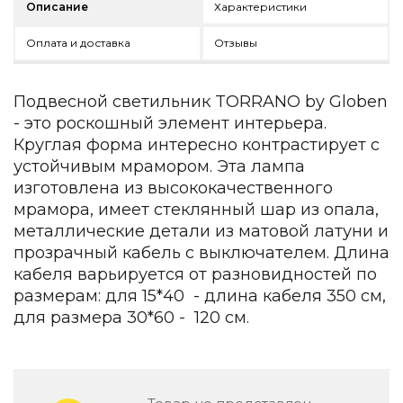
Описание
Характеристики
Зеленые стены
Дизайнерские кальяны
Оплата и доставка
Отзывы
Подбор, производство и комплектация по вашему диз
Сантехника и инженерия
Подвесной светильник TORRANO by Globen
Дизайнерские ванны
- это роскошный элемент интерьера.
Подбор, производство и комплектация по вашему диз
Круглая форма интересно контрастирует с
устойчивым мрамором. Эта лампа
Отделка и ремонт
изготовлена из высококачественного
Стены
мрамора, имеет стеклянный шар из опала,
металлические детали из матовой латуни и
Акустические панели
прозрачный кабель с выключателем. Длина
Стеновые декоративные панели
кабеля варьируется от разновидностей по
для террас
размерам: для 15*40 - длина кабеля 350 см,
Террасные и фасадные системы
для размера 30*60 - 120 см.
Биоклиматические перголы
Камень
Изделия из натурального мрамора и камня
Светящийся камень