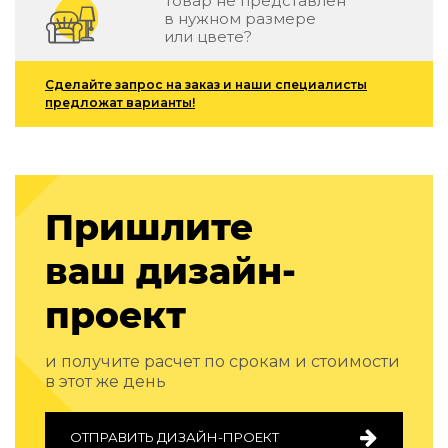
Товар не представлен
Подбор, производство и комплектация по вашему диз
в нужном размере
или цвете?
Все категории товаров
Бренды
Сделайте запрос на заказ и наши специалисты
Реализованные проекты
предложат варианты!
Пришлите
ваш дизайн-
проект
и получите расчет по срокам и стоимости
в этот же день
ОТПРАВИТЬ ДИЗАЙН-ПРОЕКТ