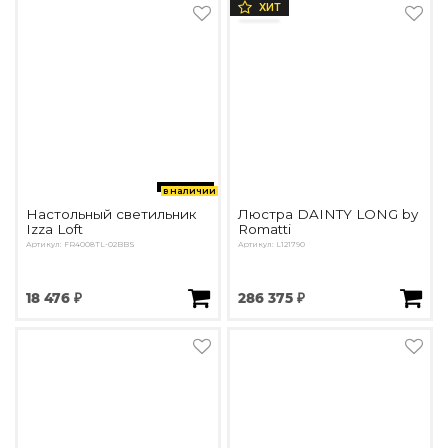
ХИТ
в наличии
Настольный светильник
Люстра DAINTY LONG by
Izza Loft
Romatti
Артикул: FR4008TL-02BBS
Артикул: L121790
18 476 ₽
286 375 ₽