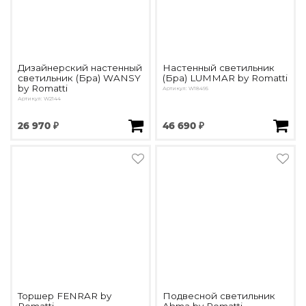
Дизайнерский настенный
Настенный светильник
светильник (Бра) WANSY
(Бра) LUMMAR by Romatti
by Romatti
Артикул: W18495
Артикул: W2144
26 970 ₽
46 690 ₽
Торшер FENRAR by
Подвесной светильник
Romatti
Ahma by Romatti