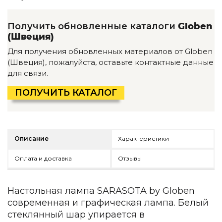
Детская мебель
Уличная и садовая мебель
Получить обновленные каталоги
Globen
Фитнес и wellness-оборудование
(Швеция)
Коллекции
Для получения обновленных материалов от Globen
ROOM — Modern
(Швеция), пожалуйста, оставьте контактные данные
INTERRA — Soft Modern
для связи.
ARTOPIA — Mid-Century
DAYZ — Ethno
ПОЛУЧИТЬ КАТАЛОГ
Все коллекции мебели
Подбор, производство и комплектация по вашему диз
Декор
Описание
Характеристики
По типу
Оплата и доставка
Отзывы
Для кухни
Предметы интерьера
Настольная лампа SARASOTA by Globen
Зеркала
современная и графическая лампа. Белый
Вентиляторы
стеклянный шар упирается в
Ковры