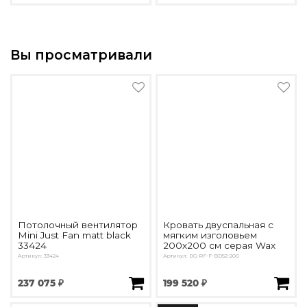
Вы просматривали
Потолочный вентилятор
Кровать двуспальная с
Mini Just Fan matt black
мягким изголовьем
33424
200х200 см серая Wax
Артикул: 33424
Артикул: DG-RF-F-BD52-200
237 075 ₽
199 520 ₽