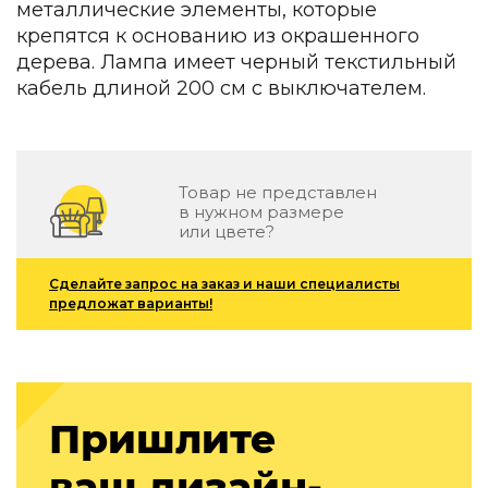
металлические элементы, которые
Зеленые стены
крепятся к основанию из окрашенного
Дизайнерские кальяны
Подбор, производство и комплектация по вашему диз
дерева. Лампа имеет черный текстильный
кабель длиной 200 см с выключателем.
Сантехника и инженерия
Дизайнерские ванны
Подбор, производство и комплектация по вашему диз
Товар не представлен
Отделка и ремонт
в нужном размере
или цвете?
Стены
Акустические панели
Сделайте запрос на заказ и наши специалисты
предложат варианты!
Стеновые декоративные панели
для террас
Террасные и фасадные системы
Биоклиматические перголы
Камень
Пришлите
Изделия из натурального мрамора и камня
ваш дизайн-
Светящийся камень