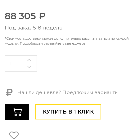
Контемпорари
Производство архитектурного и декоративного осве
88 305 ₽
Мебель
Под заказ 5-8 недель
По типу
*Стоимость доставки может дополнительно рассчитываться по каждой
Стулья
модели. Подробности уточняйте у менеджера
Столы и столики
Мягкая мебель
Кровати и матрасы
Комоды и тумбы
Полки и стеллажи
Консоли
Мебель по назначению
Нашли дешевле? Предложим варианты!
Мебель для HoReCa
Производство мебели на заказ Romatti
КУПИТЬ В 1 КЛИК
Корпусная мебель на заказ
Шкафы и гардеробные на заказ
Мебель для ванной
Офисная мебель