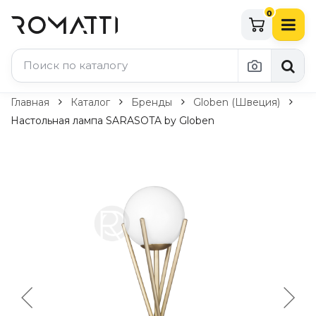
0
Каталог Romatti
Главная
Каталог
Бренды
Globen (Швеция)
Настольная лампа SARASOTA by Globen
Свет и освещение
По типу
Подвесные светильники
Люстры
Потолочные светильники
Бра и настенные светильники
Настольные лампы
Торшеры
Технический свет
Уличное освещение
Комплектующие