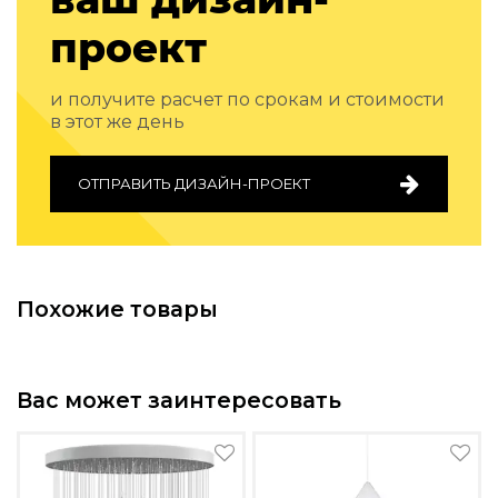
Подбор, производство и комплектация по вашему диз
проект
Все категории товаров
Бренды
и получите расчет по срокам и стоимости
Реализованные проекты
в этот же день
ОТПРАВИТЬ ДИЗАЙН-ПРОЕКТ
Похожие товары
Вас может заинтересовать