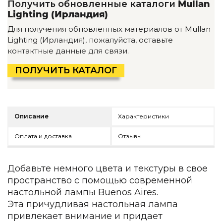
Получить обновленные каталоги
Mullan
Детская мебель
Lighting (Ирландия)
Уличная и садовая мебель
Фитнес и wellness-оборудование
Для получения обновленных материалов от Mullan
Коллекции
Lighting (Ирландия), пожалуйста, оставьте
контактные данные для связи.
ROOM — Modern
INTERRA — Soft Modern
ПОЛУЧИТЬ КАТАЛОГ
ARTOPIA — Mid-Century
DAYZ — Ethno
Все коллекции мебели
Описание
Характеристики
Подбор, производство и комплектация по вашему диз
Декор
Оплата и доставка
Отзывы
По типу
Добавьте немного цвета и текстуры в свое
Для кухни
пространство с помощью современной
Предметы интерьера
настольной лампы Buenos Aires.
Зеркала
Эта причудливая настольная лампа
Вентиляторы
привлекает внимание и придает
Ковры