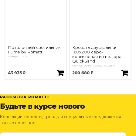
Потолочный светильник
Кровать двуспальная
Fume by Romatti
160х200 серо-
коричневая из велюра
Артикул: PT272
QuickSand
Артикул: DG-RF-F-BD003-160-Cab-14
43 935 ₽
200 680 ₽
РАССЫЛКА ROMATTI
Будьте в курсе нового
Коллекции, проекты, тренды и специальные предложения —
только полезное.