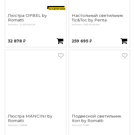
в наличии
Люстра OPBEL by
Настольный светильник
Romatti
Tic&Toc by Penta
Артикул: SLE201052-06
Артикул: 1303-00 amber
32 878 ₽
259 695 ₽
Люстра MANCINI by
Подвесной светильник
Romatti
Iton by Romatti
Артикул: PD898
Артикул: Л188