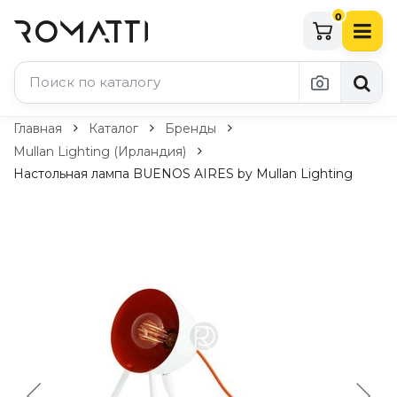
0
Каталог Romatti
Главная
Каталог
Бренды
Mullan Lighting (Ирландия)
Свет и освещение
Настольная лампа BUENOS AIRES by Mullan Lighting
По типу
Подвесные светильники
Люстры
Потолочные светильники
Бра и настенные светильники
Настольные лампы
Торшеры
Технический свет
Уличное освещение
Комплектующие