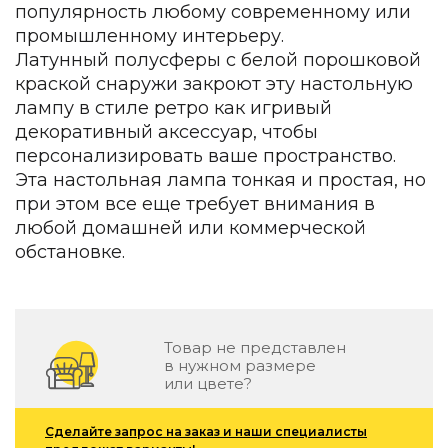
популярность любому современному или
Зеленые стены
Дизайнерские кальяны
промышленному интерьеру.
Подбор, производство и комплектация по вашему диз
Латунный полусферы с белой порошковой
краской снаружи закроют эту настольную
Сантехника и инженерия
лампу в стиле ретро как игривый
Дизайнерские ванны
декоративный аксессуар, чтобы
Подбор, производство и комплектация по вашему диз
персонализировать ваше пространство.
Эта настольная лампа тонкая и простая, но
Отделка и ремонт
при этом все еще требует внимания в
Стены
любой домашней или коммерческой
обстановке.
Акустические панели
Стеновые декоративные панели
для террас
Террасные и фасадные системы
Товар не представлен
Биоклиматические перголы
в нужном размере
Камень
или цвете?
Изделия из натурального мрамора и камня
Сделайте запрос на заказ и наши специалисты
Светящийся камень