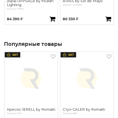
(Бра) UPPSALA by Mullan
AIRES by Sol de Mayo
Lighting
Артикул: OPD5332
Артикул: OW514
84 390 ₽
80 330 ₽
Популярные товары
ХИТ
ХИТ
Кресло JERELL by Romatti
Стул CALER by Romatti
Артикул: 8715
Артикул: 8325