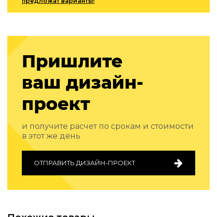
предложат варианты!
Подбор, производство и комплектация по вашему диз
Все категории товаров
Бренды
Реализованные проекты
Пришлите
ваш дизайн-
проект
и получите расчет по срокам и стоимости
в этот же день
ОТПРАВИТЬ ДИЗАЙН-ПРОЕКТ