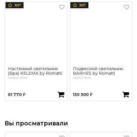
ХИТ
ХИТ
Настенный светильник
Подвесной светильник
(Бра) KELEMA by Romatti
BARHES by Romatti
Артикул: W16113
Артикул: D1965
61 770 ₽
130 500 ₽
Вы просматривали