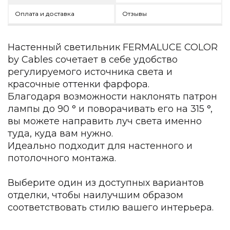
Зеленые стены
Оплата и доставка
Отзывы
Дизайнерские кальяны
Подбор, производство и комплектация по вашему диз
Сантехника и инженерия
Настенный светильник FERMALUCE COLOR
by Cables сочетает в себе удобство
Дизайнерские ванны
регулируемого источника света и
Подбор, производство и комплектация по вашему диз
красочные оттенки фарфора.
Благодаря возможности наклонять патрон
Отделка и ремонт
лампы до 90 ° и поворачивать его на 315 °,
Стены
вы можете направить луч света именно
туда, куда вам нужно.
Акустические панели
Идеально подходит для настенного и
Стеновые декоративные панели
для террас
потолочного монтажа.
Террасные и фасадные системы
Выберите один из доступных вариантов
Биоклиматические перголы
отделки, чтобы наилучшим образом
Камень
соответствовать стилю вашего интерьера.
Изделия из натурального мрамора и камня
Светящийся камень