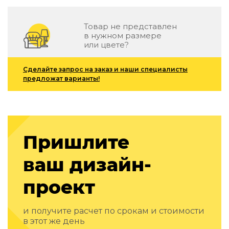
Подбор, производство и комплектация по вашему диз
Товар не представлен
Все категории товаров
в нужном размере
Бренды
или цвете?
Реализованные проекты
Сделайте запрос на заказ и наши специалисты
предложат варианты!
Пришлите
ваш дизайн-
проект
и получите расчет по срокам и стоимости
в этот же день