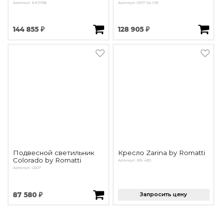
Артикул: KK11158
Артикул: 0917 04 /1B
144 855 ₽
128 905 ₽
Подвесной светильник
Кресло Zarina by Romatti
Colorado by Romatti
Артикул: BS-430
Артикул: G507
87 580 ₽
Запросить цену