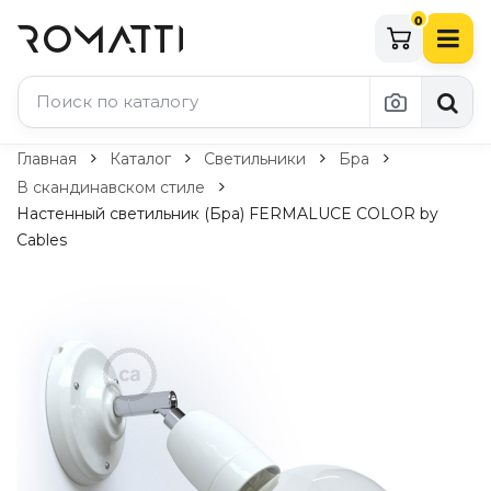
0
Каталог Romatti
Главная
Каталог
Светильники
Бра
В скандинавском стиле
Свет и освещение
Настенный светильник (Бра) FERMALUCE COLOR by
Cables
По типу
Подвесные светильники
Люстры
Потолочные светильники
Бра и настенные светильники
Настольные лампы
Торшеры
Технический свет
Уличное освещение
Комплектующие