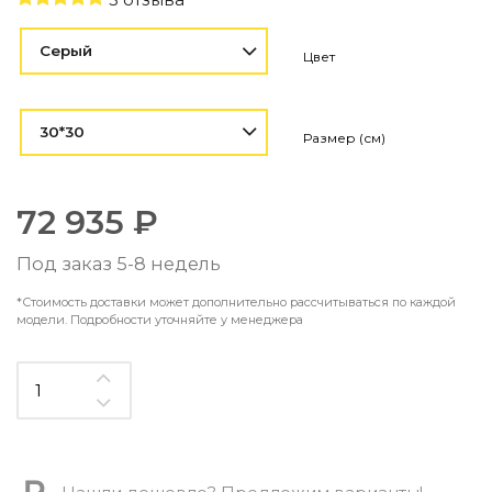
Контемпорари
Производство архитектурного и декоративного осве
Серый
Цвет
Мебель
По типу
30*30
Размер (см)
Стулья
Столы и столики
Мягкая мебель
72 935 ₽
Кровати и матрасы
Комоды и тумбы
Под заказ 5-8 недель
Полки и стеллажи
Консоли
*Стоимость доставки может дополнительно рассчитываться по каждой
Мебель по назначению
модели. Подробности уточняйте у менеджера
Мебель для HoReCa
Производство мебели на заказ Romatti
Корпусная мебель на заказ
Шкафы и гардеробные на заказ
Мебель для ванной
Офисная мебель