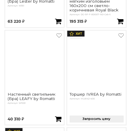
(Бра) Lester by Romatti
мягким изголовьем
160х200 см светло-
Артикул: W351
коричневая Royal Black
Артикул: DG-RF-F-BD007-160-Cab-6
63 220 ₽
195 315 ₽
ХИТ
Настенный светильник
Торшер IVREA by Romatti
(Бра) LEAFY by Romatti
Артикул: ML8142-400
Артикул: W1593
40 310 ₽
Запросить цену