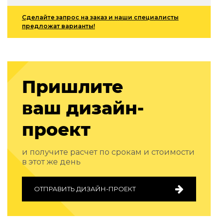
Подбор, производство и комплектация по вашему диз
Сделайте запрос на заказ и наши специалисты
Все категории товаров
предложат варианты!
Бренды
Реализованные проекты
Пришлите
ваш дизайн-
проект
и получите расчет по срокам и стоимости
в этот же день
ОТПРАВИТЬ ДИЗАЙН-ПРОЕКТ