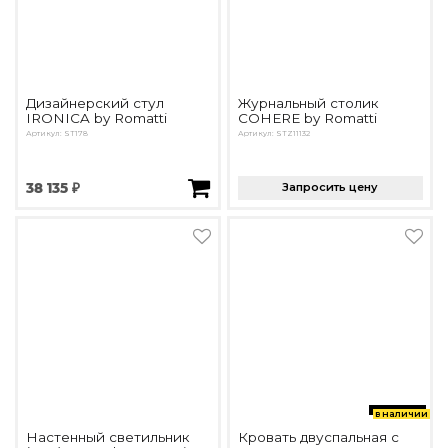
Дизайнерский стул
Журнальный столик
IRONICA by Romatti
COHERE by Romatti
Артикул: ST178
Артикул: STZ11132
38 135 ₽
Запросить цену
в наличии
Настенный светильник
Кровать двуспальная с