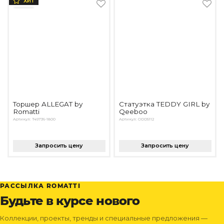
ХИТ
Торшер ALLEGAT by
Статуэтка TEDDY GIRL by
Romatti
Qeeboo
Артикул: T49736-1800
Артикул: ODD5112
Запросить цену
Запросить цену
РАССЫЛКА ROMATTI
Будьте в курсе нового
Коллекции, проекты, тренды и специальные предложения —