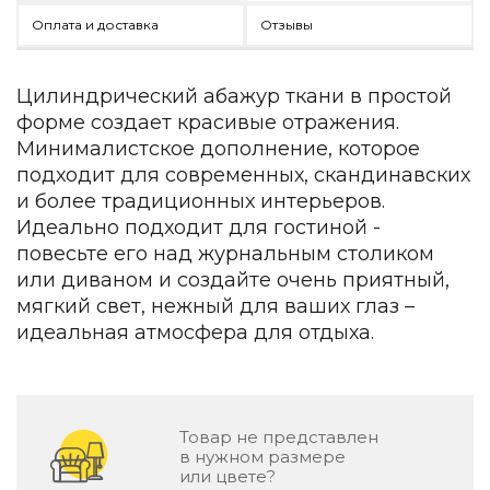
Зеленые стены
Оплата и доставка
Отзывы
Дизайнерские кальяны
Подбор, производство и комплектация по вашему диз
Цилиндрический абажур ткани в простой
Сантехника и инженерия
форме создает красивые отражения.
Дизайнерские ванны
Минималистское дополнение, которое
Подбор, производство и комплектация по вашему диз
подходит для современных, скандинавских
и более традиционных интерьеров.
Отделка и ремонт
Идеально подходит для гостиной -
Стены
повесьте его над журнальным столиком
или диваном и создайте очень приятный,
Акустические панели
мягкий свет, нежный для ваших глаз –
Стеновые декоративные панели
идеальная атмосфера для отдыха.
для террас
Террасные и фасадные системы
Биоклиматические перголы
Камень
Товар не представлен
в нужном размере
Изделия из натурального мрамора и камня
или цвете?
Светящийся камень