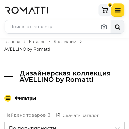
0
Каталог Romatti
Главная
Каталог
Коллекции
AVELLINO by Romatti
Свет и освещение
По типу
Дизайнерская коллекция
Подвесные светильники
AVELLINO by Romatti
Люстры
Потолочные светильники
Бра и настенные светильники
Фильтры
Настольные лампы
Торшеры
Технический свет
Найдено товаров: 3
Скачать каталог
Уличное освещение
Комплектующие
По популярности