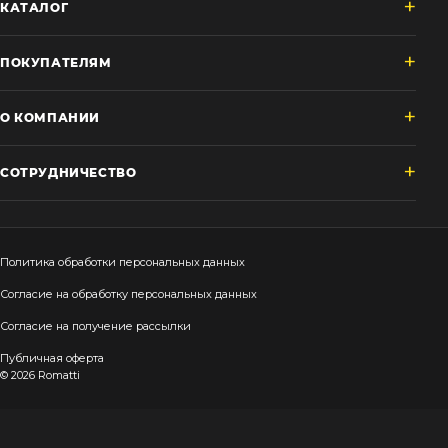
КАТАЛОГ
Зеленые стены
Дизайнерские кальяны
Подбор, производство и комплектация по вашему диз
ПОКУПАТЕЛЯМ
Сантехника и инженерия
О КОМПАНИИ
Дизайнерские ванны
Подбор, производство и комплектация по вашему диз
СОТРУДНИЧЕСТВО
Отделка и ремонт
Стены
Акустические панели
Политика обработки персональных данных
Стеновые декоративные панели
Согласие на обработку персональных данных
для террас
Согласие на получение рассылки
Террасные и фасадные системы
Публичная оферта
Биоклиматические перголы
© 2026 Romatti
Камень
Изделия из натурального мрамора и камня
Светящийся камень